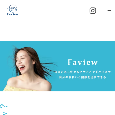
内
容
を
ス
キ
ッ
プ